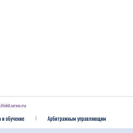
://old.urso.ru
 и обучение
Арбитражным управляющим
|