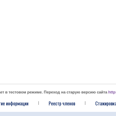
ает в тестовом режиме. Переход на старую версию сайта
http
тие информации
Реестр членов
Стажировка
|
|