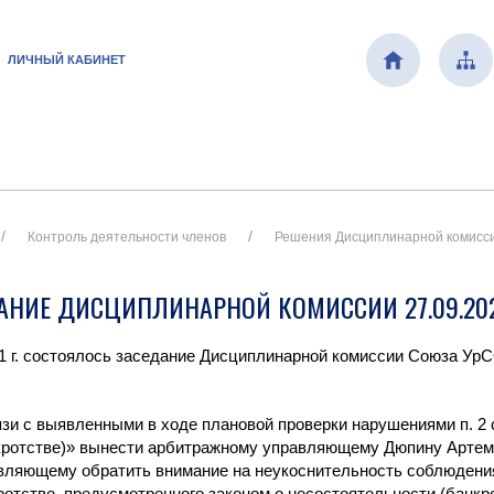
ЛИЧНЫЙ КАБИНЕТ
Контроль деятельности членов
Решения Дисциплинарной комисс
АНИЕ ДИСЦИПЛИНАРНОЙ КОМИССИИ 27.09.2021
21 г. состоялось заседание Дисциплинарной комиссии Союза У
язи с выявленными в ходе плановой проверки нарушениями п. 2 ст
кротстве)» вынести арбитражному управляющему Дюпину Арте
вляющему обратить внимание на неукоснительность соблюдения
ротстве, предусмотренного законом о несостоятельности (банкро