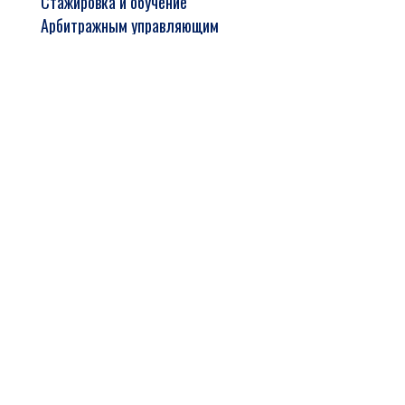
Стажировка и обучение
Арбитражным управляющим
Адрес:
620014 г. Екатеринбург,
ул. Вайнера,
13, Литер Е
Телефоны: