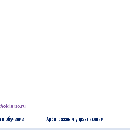
://old.urso.ru
 и обучение
Арбитражным управляющим
|