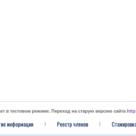
ает в тестовом режиме. Переход на старую версию сайта
http
тие информации
Реестр членов
Стажировка
|
|