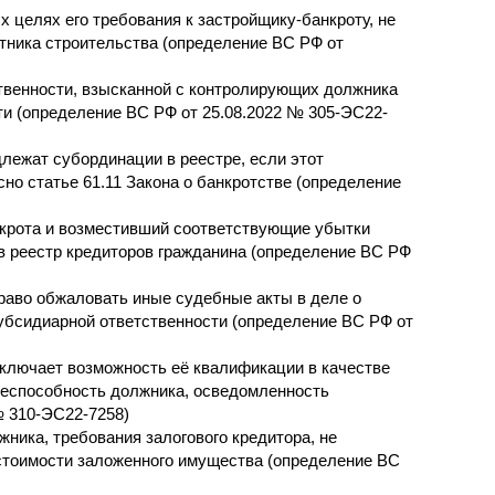
 целях его требования к застройщику-банкроту, не
тника строительства (определение ВС РФ от
твенности, взысканной с контролирующих должника
ти (определение ВС РФ от 25.08.2022 № 305-ЭС22-
лежат субординации в реестре, если этот
но статье 61.11 Закона о банкротстве (определение
нкрота и возместивший соответствующие убытки
 в реестр кредиторов гражданина (определение ВС РФ
право обжаловать иные судебные акты в деле о
субсидиарной ответственности (определение ВС РФ от
ключает возможность её квалификации в качестве
жеспособность должника, осведомленность
№ 310-ЭС22-7258)
ника, требования залогового кредитора, не
 стоимости заложенного имущества (определение ВС