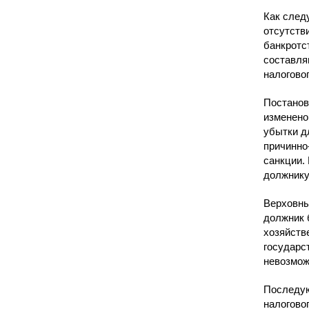
Как след
отсутств
банкротс
составля
налогово
Постанов
изменено
убытки д
причинно
санкции.
должнику
Верховны
должник 
хозяйств
государс
невозмож
Последую
налогово