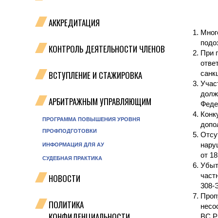
АККРЕДИТАЦИЯ
Мног
подо
КОНТРОЛЬ ДЕЯТЕЛЬНОСТИ ЧЛЕНОВ
При 
отве
ВСТУПЛЕНИЕ И СТАЖИРОВКА
санк
Учас
долж
АРБИТРАЖНЫМ УПРАВЛЯЮЩИМ
Феде
Конк
ПРОГРАММА ПОВЫШЕНИЯ УРОВНЯ
допо
ПРОФПОДГОТОВКИ
Отсу
нару
ИНФОРМАЦИЯ ДЛЯ АУ
от 1
СУДЕБНАЯ ПРАКТИКА
Убыт
част
НОВОСТИ
308-Э
Проп
ПОЛИТИКА
несо
КОНФИДЕНЦИАЛЬНОСТИ
ВС Р