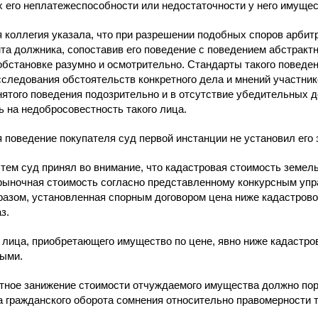
х его неплатежеспособности или недостаточности у него имущес
 коллегия указала, что при разрешении подобных споров арбит
нта должника, сопоставив его поведение с поведением абстракт
 обстановке разумно и осмотрительно. Стандарты такого поведен
сследования обстоятельств конкретного дела и мнений участник
ятого поведения подозрительно и в отсутствие убедительных д
ь на недобросовестность такого лица.
 поведение покупателя суд первой инстанции не установил его 
тем суд принял во внимание, что кадастровая стоимость земельн
рыночная стоимость согласно представленному конкурсным упр
разом, установленная спорным договором цена ниже кадастровой
з.
 лица, приобретающего имущество по цене, явно ниже кадастро
ыми.
тное занижение стоимости отчуждаемого имущества должно пор
а гражданского оборота сомнения относительно правомерности т