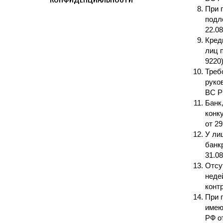
При 
подл
22.0
Кред
лиц 
9220
Треб
руко
ВС Р
Банк
конк
от 2
У ли
банк
31.0
Отсу
неде
конт
При 
имею
РФ о