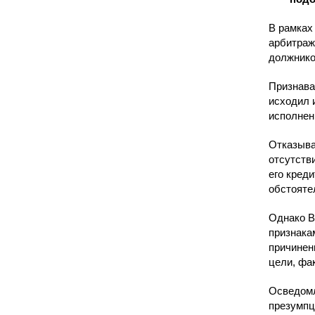
В рамках
арбитраж
должнико
Признава
исходил 
исполнен
Отказыва
отсутств
его кред
обстояте
Однако В
признака
причинен
цели, фа
Осведомл
презумпц