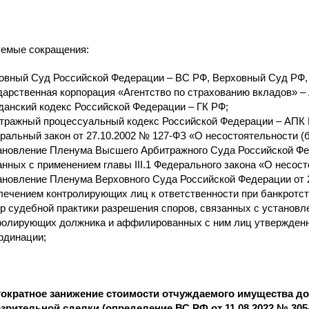
емые сокращения:
овный Суд Российской Федерации – ВС РФ, Верховный Суд РФ,
дарственная корпорация «Агентство по страхованию вкладов» –
данский кодекс Российской Федерации – ГК РФ;
тражный процессуальный кодекс Российской Федерации – АПК 
ральный закон от 27.10.2002 № 127-ФЗ «О несостоятельности (б
ановление Пленума Высшего Арбитражного Суда Российской Фед
анных с применением главы III.1 Федерального закона «О несост
ановление Пленума Верховного Суда Российской Федерации от 2
лечением контролирующих лиц к ответственности при банкротст
р судебной практики разрешения споров, связанных с установл
ролирующих должника и аффилированных с ним лиц утвержденн
рдинации;
ократное занижение стоимости отчуждаемого имущества д
зрительной сделки (определение ВС РФ от 11.08.2022 № 305-