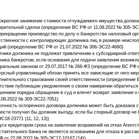
ократное занижение стоимости отчуждаемого имущества должни
зрительной сделки (определение ВС РФ от 11.08.2022 № 305-ЭС2
прекращении производство по делу о банкротстве налоговый ор
тственности с контролирующих должника лиц в размере неиспол
ций (определение ВС РФ от 21.07.2022 № 306-ЭС22-4660)
тники должника не подлежат привлечению к субсидиарной ответ
ника банкротом, если основания для подачи заявления возникли
ральным законом от 29.07.2017 № 266-ФЗ (определение ВС РФ о
урсный управляющий обязан принять все зависящие от него мер
лнительного страхования своей ответственности (определение 
тствие публикации уведомления о своем намерении обратиться
шением порядка обращения в суд и влечет возврат заявления о
8.08.2022 № 309-ЭС22-7051)
очность оспоренного договора должника может быть доказана с
ности получил бы должник выгоду, если бы спорный договор не
С18-23771 (11, 12, 13))
уск кредитором срока на заявление возражений на отказ Агентс
стоятельного банка не является основанием для отказа в рассм
Ф от 22.08.2022 № 305-ЭС17-10167 (14))