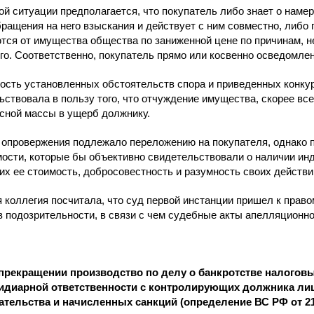
ой ситуации предполагается, что покупатель либо знает о наме
бращения на него взыскания и действует с ним совместно, либо
тся от имущества общества по заниженной цене по причинам, 
го. Соответственно, покупатель прямо или косвенно осведомле
ость установленных обстоятельств спора и приведенных кон
ьствовала в пользу того, что отчуждение имущества, скорее вс
рсной массы в ущерб должнику.
 опровержения подлежало переложению на покупателя, однако 
ости, которые бы объективно свидетельствовали о наличии ин
х ее стоимость, добросовестность и разумность своих действи
 коллегия посчитала, что суд первой инстанции пришел к прав
в подозрительности, в связи с чем судебные акты апелляционно
прекращении производство по делу о банкротстве налоговы
идиарной ответственности с контролирующих должника лиц
ательства и начисленных санкций (определение ВС РФ от 21