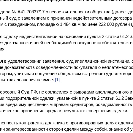
 дела № А41-70837/17 о несостоятельности общества (далее -д
ный суд с заявлением о признании недействительным договора 
м с гражданином, площадью 1 484 кв.м по цене 222 600 рублей (
я сделку недействительной на основании пункта 2 статьи 61.2 З
из доказанности всей необходимой совокупности обстоятельств,
ия.
я в удовлетворении заявления, суд апелляционной инстанции, с
ие доказательств осведомленности покупателя о неплатежеспос
иторам, учитывая получение обществом встречного удовлетворен
льствах значения не имеет
[1]
.
ерховный Суд РФ, не согласился с выводами апелляционного и
ми подозрительной сделки, указанной в пункте 2 статьи 61.2 За
ие вреда имущественным правам кредиторов, осведомленность 
ктическое причинение вреда в результате совершения сделки.
енность контрагента должника о противоправных целях сделк
ии заинтересованности сторон сделки между собой, знание об 