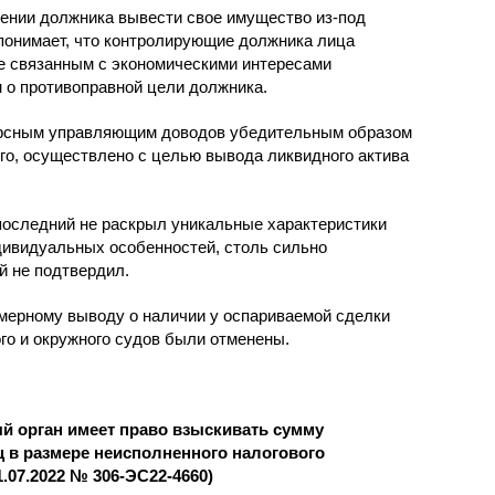
рении должника вывести свое имущество из-под
 понимает, что контролирующие должника лица
не связанным с экономическими интересами
н о противоправной цели должника.
курсным управляющим доводов убедительным образом
его, осуществлено с целью вывода ликвидного актива
последний не раскрыл уникальные характеристики
дивидуальных особенностей, столь сильно
й не подтвердил.
омерному выводу о наличии у оспариваемой сделки
го и окружного судов были отменены.
й орган имеет право взыскивать сумму
 в размере неисполненного налогового
.07.2022 № 306-ЭС22-4660)