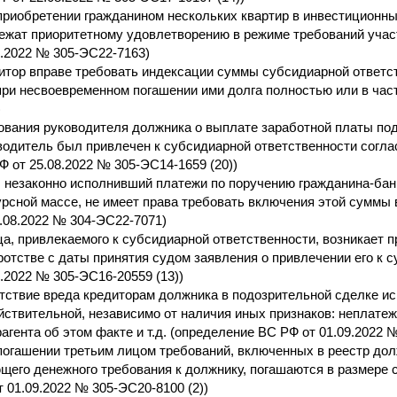
приобретении гражданином нескольких квартир в инвестиционных
ежат приоритетному удовлетворению в режиме требований учас
8.2022 № 305-ЭС22-7163)
итор вправе требовать индексации суммы субсидиарной ответс
при несвоевременном погашении ими долга полностью или в час
)
ования руководителя должника о выплате заработной платы под
водитель был привлечен к субсидиарной ответственности соглас
Ф от 25.08.2022 № 305-ЭС14-1659 (20))
, незаконно исполнивший платежи по поручению гражданина-ба
урсной массе, не имеет права требовать включения этой суммы
9.08.2022 № 304-ЭС22-7071)
ца, привлекаемого к субсидиарной ответственности, возникает 
ротстве с даты принятия судом заявления о привлечении его к 
8.2022 № 305-ЭС16-20559 (13))
тствие вреда кредиторам должника в подозрительной сделке ис
йствительной, независимо от наличия иных признаков: неплате
рагента об этом факте и т.д. (определение ВС РФ от 01.09.2022 
погашении третьим лицом требований, включенных в реестр долж
щего денежного требования к должнику, погашаются в размере
т 01.09.2022 № 305-ЭС20-8100 (2))