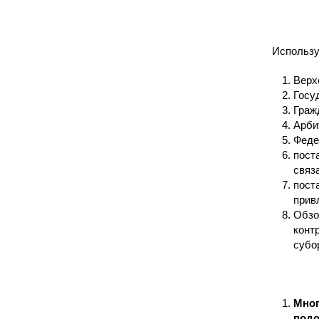
Использу
Верх
Госу
Граж
Арби
Феде
пост
связ
пост
прив
Обзо
конт
субо
Мног
подо