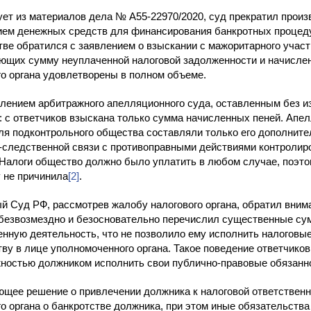
ует из материалов дела № А55-22970/2020, суд прекратил произ
ием денежных средств для финансирования банкротных процедур
тве обратился с заявлением о взыскании с мажоритарного участ
ющих сумму неуплаченной налоговой задолженности и начислен
го органа удовлетворены в полном объеме.
лением арбитражного апелляционного суда, оставленным без и
: с ответчиков взыскана только сумма начисленных пеней. Апел
ля подконтрольного общества составляли только его дополнит
-следственной связи с противоправными действиями контролиро
 Налоги общество должно было уплатить в любом случае, поэт
 не причинила
[2]
.
й Суд РФ, рассмотрев жалобу налогового органа, обратил вним
безвозмездно и безосновательно перечислил существенные с
енную деятельность, что не позволило ему исполнить налоговые
тву в лице уполномоченного органа. Такое поведение ответчико
ностью должником исполнить свои публично-правовые обязанно
щее решение о привлечении должника к налоговой ответственн
го органа о банкротстве должника, при этом иные обязательства