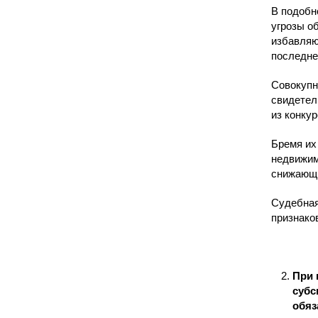
В подобн
угрозы о
избавляю
последне
Совокупн
свидетел
из конку
Бремя их
недвижим
снижающи
Судебная
признако
При 
субс
обяз