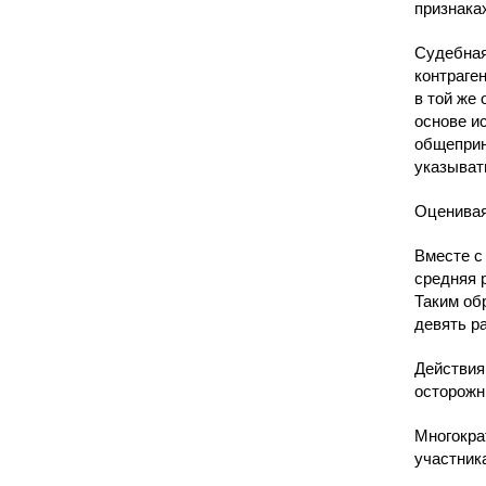
признака
Судебная
контраге
в той же
основе и
общеприн
указыват
Оценивая
Вместе с 
средняя 
Таким об
девять ра
Действия
осторожн
Многокра
участник