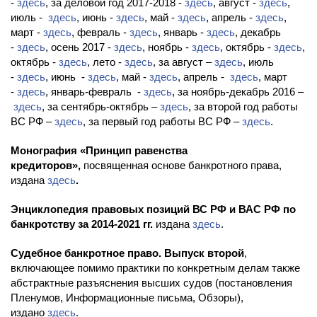
-
здесь
, за деловой год 2017-2018 -
здесь
, август -
здесь
,
июль -
здесь
, июнь -
здесь
, май -
здесь
, апрель -
здесь
,
март -
здесь
, февраль -
здесь
, январь -
здесь
, декабрь
-
здесь
, осень 2017 -
здесь
, ноябрь -
здесь
, октябрь -
здесь
,
октябрь -
здесь
, лето -
здесь
, за август –
здесь
, июль
-
здесь
, июнь -
здесь
, май -
здесь
, апрель -
здесь
, март
-
здесь
, январь-февраль -
здесь
, за ноябрь-декабрь 2016 –
здесь
, за сентябрь-октябрь –
здесь
, за второй год работы
ВС РФ –
здесь
, за первый год работы ВС РФ –
здесь
.
Монография «Принцип равенства
кредиторов»,
посвященная основе банкротного права,
издана
здесь
.
Энциклопедия правовых позиций ВС РФ и ВАС РФ по
банкротству за 2014-2021 гг.
издана
здесь
.
Судебное банкротное право. Выпуск второй
,
включающее помимо практики по конкретным делам также
абстрактные разъяснения высших судов (постановления
Пленумов, Информационные письма, Обзоры),
издано
здесь
.