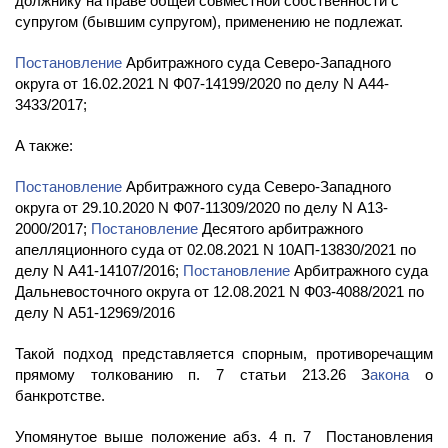
должнику на праве общей совместной собственности с
супругом (бывшим супругом), применению не подлежат.
Постановление
Арбитражного суда Северо-Западного
округа от 16.02.2021 N Ф07-14199/2020 по делу N А44-
3433/2017;
А также:
Постановление
Арбитражного суда Северо-Западного
округа от 29.10.2020 N Ф07-11309/2020 по делу N А13-
2000/2017;
Постановление
Десятого арбитражного
апелляционного суда от 02.08.2021 N 10АП-13830/2021 по
делу N А41-14107/2016;
Постановление
Арбитражного суда
Дальневосточного округа от 12.08.2021 N Ф03-4088/2021 по
делу N А51-12969/2016
Такой подход представляется спорным, противоречащим
прямому толкованию п. 7 статьи 213.26 З
акона
о
банкротстве.
Упомянутое выше положение абз. 4 п. 7 Постановления