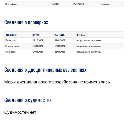
Комп.фонд
150 000
25.12.2018
Оплачен
Сведения о проверках
ТИП ПРОВЕРКИ
НАЧАЛО
ОКОНЧАНИЕ
РЕЗУЛЬТАТ
Плановая
13.12.2021
31.01.2022
нарушения не выявлены
Внеплановая
10.09.2024
17.09.2024
нарушений не выявлено
Плановая
17.02.2025
31.03.2025
нарушения не выявлены
Сведения о дисциплинарных взысканиях
Меры дисциплинарного воздействия не применялись
Сведения о судимостях
Судимостей нет