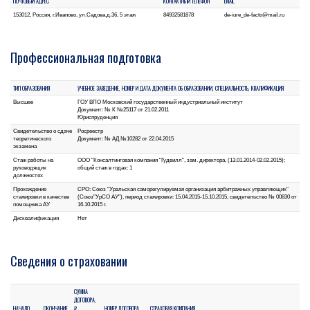
ПОЧТОВЫЙ АДРЕС
КОНТАКТНЫЙ ТЕЛЕФОН
EMAIL
153012, Россия, г.Иваново, ул.Садова,д.36, 5 этаж
84932581878
de-iure_de-facto@mail.ru
Профессиональная подготовка
ТИП ОБРАЗОВАНИЯ
УЧЕБНОЕ ЗАВЕДЕНИЕ, НОМЕР И ДАТА ДОКУМЕНТА ОБ ОБРАЗОВАНИИ, СПЕЦИАЛЬНОСТЬ, КВАЛИФИКАЦИЯ
Высшее
ГОУ ВПО Московский государственный индустриальный институт
Документ: № К №25117 от 21.02.2011
Юриспруденция
Свидетельство о сдаче
Росреестр
теоретического
Документ: № АД №10282 от 22.04.2015
экзамена
Стаж работы на
ООО "Консалтинговая компания "Гудвилл", зам. директора, (13.01.2014-02.02.2015);
руководящих
общий стаж в годах: 1
должностях
Прохождение
СРО: Союз "Уральская саморегулируемая организация арбитражных управляющих"
стажировки в качестве
(Союз"УрСО АУ"), период стажировки: 15.04.2015-15.10.2015, свидетельство № 00830 от
помощника АУ
16.10.2015 г.
Дисквалификация
Нет
Сведения о страховании
СУММА
ДОГОВОРА,
НАЧАЛО
ОКОНЧАНИЕ
₽
НОМЕР ДОГОВОРА
СТРАХОВАЯ КОМПАНИЯ