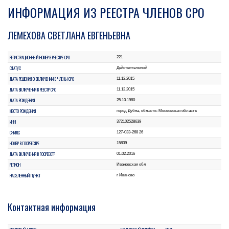
ИНФОРМАЦИЯ ИЗ РЕЕСТРА ЧЛЕНОВ СРО
ЛЕМЕХОВА СВЕТЛАНА ЕВГЕНЬЕВНА
РЕГИСТРАЦИОННЫЙ НОМЕР В РЕЕСТРЕ СРО
221
СТАТУС
Действительный
ДАТА РЕШЕНИЯ О ВКЛЮЧЕНИИ В ЧЛЕНЫ СРО
11.12.2015
ДАТА ВКЛЮЧЕНИЯ В РЕЕСТР СРО
11.12.2015
ДАТА РОЖДЕНИЯ
25.10.1980
МЕСТО РОЖДЕНИЯ
город Дубна, область: Московская область
ИНН
372102528639
СНИЛС
127-033-268 26
НОМЕР В ГОСРЕЕСТРЕ
15839
ДАТА ВКЛЮЧЕНИЯ В ГОСРЕЕСТР
01.02.2016
РЕГИОН
Ивановская обл
НАСЕЛЕННЫЙ ПУНКТ
г Иваново
Контактная информация