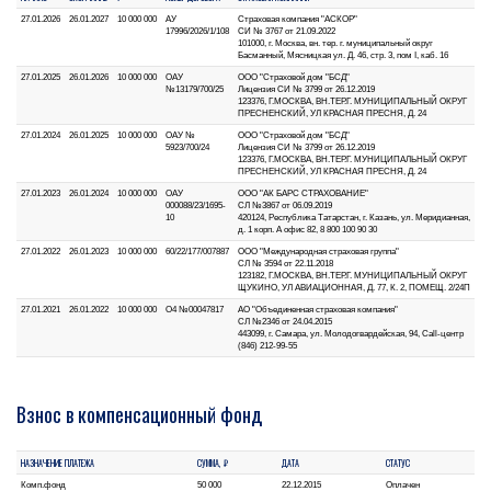
27.01.2026
26.01.2027
10 000 000
АУ
Страховая компания "АСКОР"
17996/2026/1/108
СИ № 3767 от 21.09.2022
101000, г. Москва, вн. тер. г. муниципальный округ
Басманный, Мясницкая ул. Д. 46, стр. 3, пом I, каб. 16
27.01.2025
26.01.2026
10 000 000
ОАУ
ООО "Страховой дом "БСД"
№13179/700/25
Лицензия СИ № 3799 от 26.12.2019
123376, Г.МОСКВА, ВН.ТЕР.Г. МУНИЦИПАЛЬНЫЙ ОКРУГ
ПРЕСНЕНСКИЙ, УЛ КРАСНАЯ ПРЕСНЯ, Д. 24
27.01.2024
26.01.2025
10 000 000
ОАУ №
ООО "Страховой дом "БСД"
5923/700/24
Лицензия СИ № 3799 от 26.12.2019
123376, Г.МОСКВА, ВН.ТЕР.Г. МУНИЦИПАЛЬНЫЙ ОКРУГ
ПРЕСНЕНСКИЙ, УЛ КРАСНАЯ ПРЕСНЯ, Д. 24
27.01.2023
26.01.2024
10 000 000
ОАУ
ООО "АК БАРС СТРАХОВАНИЕ"
000088/23/1695-
СЛ №3867 от 06.09.2019
10
420124, Республика Татарстан, г. Казань, ул. Меридианная,
д. 1 корп. А офис 82, 8 800 100 90 30
27.01.2022
26.01.2023
10 000 000
60/22/177/007887
ООО "Международная страховая группа"
СЛ № 3594 от 22.11.2018
123182, Г.МОСКВА, ВН.ТЕР.Г. МУНИЦИПАЛЬНЫЙ ОКРУГ
ЩУКИНО, УЛ АВИАЦИОННАЯ, Д. 77, К. 2, ПОМЕЩ. 2/24П
27.01.2021
26.01.2022
10 000 000
O4 №00047817
АО "Объединенная страховая компания"
СЛ №2346 от 24.04.2015
443099, г. Самара, ул. Молодогвардейская, 94, Call-центр
(846) 212-99-55
Взнос в компенсационный фонд
НАЗНАЧЕНИЕ ПЛАТЕЖА
СУММА, ₽
ДАТА
СТАТУС
Комп.фонд
50 000
22.12.2015
Оплачен