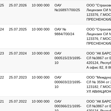
025
25.07.2026
10 000 000
ОАУ
ООО "Страхов
№16897/700/25
Лицензия СИ №
123376, Г.МО
ПРЕСНЕНСКИЙ,
024
25.07.2025
10 000 000
ОАУ №
ООО "Страхов
9884/700/24
Лицензия СИ №
123376, Г.МО
ПРЕСНЕНСКИЙ,
023
25.07.2024
10 000 000
ОАУ
ООО "АК БАР
000515/23/1695-
СЛ №3867 от 0
10
420124, Респуб
А офис 82, 8 8
022
25.07.2023
10 000 000
ОАУ
ООО "Междунар
000603/22/1695-
СЛ № 3594 от 
10
123182, Г.МО
УЛ АВИАЦИОННА
021
25.07.2022
10 000 000
ОАУ
ООО "АК БАР
000366/21/1695-
СЛ №3867 от 0
10
420124, Респуб