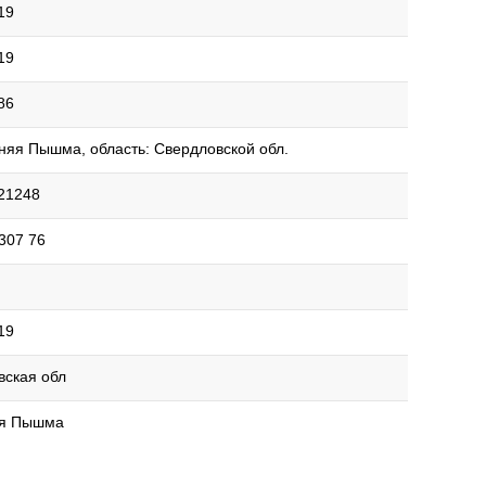
19
19
86
няя Пышма, область: Свердловской обл.
21248
307 76
19
вская обл
яя Пышма