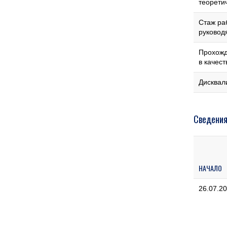
теорети
Стаж ра
руковод
Прохожд
в качес
Дисквал
Сведения
НАЧАЛО
26.07.2