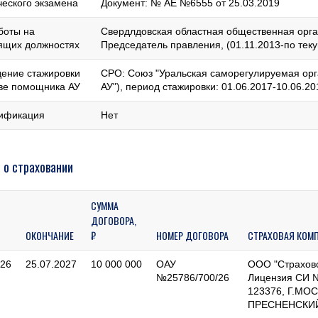
ческого экзамена
Документ: № АЕ №6555 от 25.03.2019
боты на
Свердлдовская областная общественная орга
ящих должностях
Председатель правления, (01.11.2013-по теку
ение стажировки
СРО: Союз "Уральская саморегулируемая ор
тве помощника АУ
АУ"), период стажировки: 01.06.2017-10.06.20
ификация
Нет
 о страховании
СУММА
ДОГОВОРА,
ОКОНЧАНИЕ
₽
НОМЕР ДОГОВОРА
СТРАХОВАЯ КОМ
026
25.07.2027
10 000 000
ОАУ
ООО "Страхов
№25786/700/26
Лицензия СИ №
123376, Г.МО
ПРЕСНЕНСКИЙ,