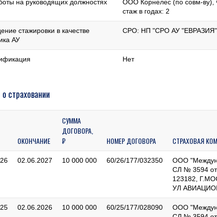
боты на руководящих должностях
ООО Корнелес (по совм-ву), 
стаж в годах: 2
ение стажировки в качестве
СРО: НП "СРО АУ "ЕВРАЗИЯ",
ика АУ
ификация
Нет
 о страховании
СУММА
ДОГОВОРА,
ОКОНЧАНИЕ
₽
НОМЕР ДОГОВОРА
СТРАХОВАЯ КО
026
02.06.2027
10 000 000
60/26/177/032350
ООО "Междуна
СЛ № 3594 от
123182, Г.М
УЛ АВИАЦИОНН
025
02.06.2026
10 000 000
60/25/177/028090
ООО "Междуна
СЛ № 3594 от