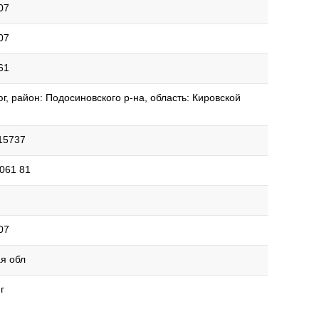
07
07
61
г, район: Подосиновского р-на, область: Кировской
15737
061 81
07
я обл
г