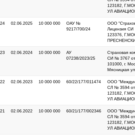
123182, Г.М
УЛ АВИАЦИОНН
024
02.06.2025
10 000 000
ОАУ №
ООО "Страхов
9217/700/24
Лицензия СИ 
123376, Г.М
ПРЕСНЕНСКИЙ
023
02.06.2024
10 000 000
АУ
Страховая ко
07238/2023/25
СИ № 3767 от
101000, г. Мо
Мясницкая ул. 
022
02.06.2023
10 000 000
60/22/177/011474
ООО "Междуна
СЛ № 3594 от
123182, Г.М
УЛ АВИАЦИОНН
021
02.06.2022
10 000 000
60/21/177/002346
ООО "Междуна
СЛ № 3594 от
123182, Г.М
УЛ АВИАЦИОНН