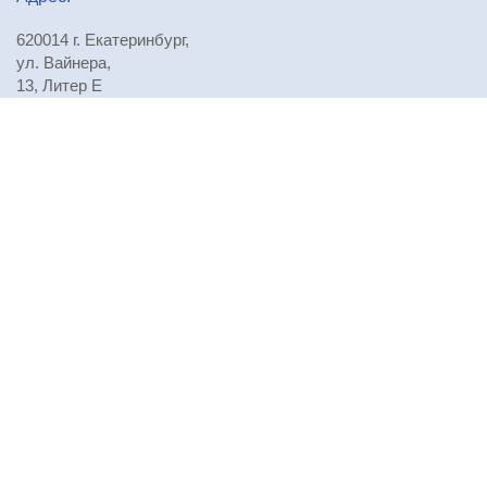
620014 г. Екатеринбург,
ул. Вайнера,
13, Литер Е
Телефоны:
+7 (343) 310-29-71
,
+7 (343) 310-29-72
,
+7 (343) 310-29-73
E-mail:
npursoau@mail.ru
Проезд:
Посмотреть на карте