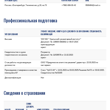
ПОЧТОВЫЙ АДРЕС
КОНТАКТНЫЙ ТЕЛЕФОН
EMAIL
Россия, г.Екатеринбург, Техническая, д.33, кв.73
+7982-608-00-42
9506464@mail.ru
Профессиональная подготовка
УЧЕБНОЕ ЗАВЕДЕНИЕ, НОМЕР И ДАТА ДОКУМЕНТА ОБ ОБРАЗОВАНИИ, СПЕЦИАЛЬНОСТЬ,
ТИП ОБРАЗОВАНИЯ
КВАЛИФИКАЦИЯ
Высшее
ЧОУ ВО " Уральский гуманитарный институт"
Документ: № 136605 0083002 от 09.07.2015
юриспруденция
юрист
Свидетельство о сдаче
Росреестр
теоретического экзамена
Документ: № 11/039578 от 21.02.2023
юрист
Стаж работы на руководящих
ООО "Юридическое агентство решение" директор с 22.03.2023 по
должностях
наст.время
Прохождение стажировки в качестве
Союз "УрСО АУ" с 13.01.2023 по 03.02.2025.Решение №471 от 03.02.2025.
помощника АУ
Свидетельство №03165
Дисквалификация
Нет
Сведения о страховании
СУММА
ДОГОВОРА,
НАЧАЛО
ОКОНЧАНИЕ
₽
НОМЕР ДОГОВОРА
СТРАХОВАЯ КОМПАНИЯ