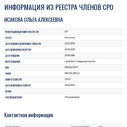
ИНФОРМАЦИЯ ИЗ РЕЕСТРА ЧЛЕНОВ СРО
ИСАКОВА ОЛЬГА АЛЕКСЕЕВНА
РЕГИСТРАЦИОННЫЙ НОМЕР В РЕЕСТРЕ СРО
377
СТАТУС
Исключен
ДАТА РЕШЕНИЯ О ВКЛЮЧЕНИИ В ЧЛЕНЫ СРО
10.03.2025
ДАТА ВКЛЮЧЕНИЯ В РЕЕСТР СРО
10.03.2025
ДАТА РОЖДЕНИЯ
25.09.1985
МЕСТО РОЖДЕНИЯ
гор.Асбест Свердловская обл.
ИНН
660311273277
СНИЛС
098-534-803 14
НОМЕР В ГОСРЕЕСТРЕ
23714
ДАТА ВКЛЮЧЕНИЯ В ГОСРЕЕСТР
24.03.2025
РЕГИОН
НАСЕЛЕННЫЙ ПУНКТ
г.Екатеринбург
Контактная информация