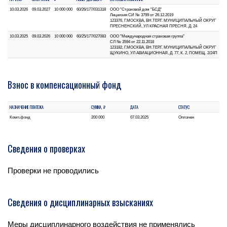
10.03.2026
09.03.2027
10 000 000
60/26/177/031318
ООО "Страховой дом "БСД"
Лицензия СИ № 3799 от 26.12.2019
123376, Г.МОСКВА, ВН.ТЕР.Г. МУНИЦИПАЛЬНЫЙ ОКРУГ
ПРЕСНЕНСКИЙ, УЛ КРАСНАЯ ПРЕСНЯ, Д. 24
10.03.2025
09.03.2026
10 000 000
60/25/177/027083
ООО "Международная страховая группа"
СЛ № 3594 от 22.11.2018
123182, Г.МОСКВА, ВН.ТЕР.Г. МУНИЦИПАЛЬНЫЙ ОКРУГ
ЩУКИНО, УЛ АВИАЦИОННАЯ, Д. 77, К. 2, ПОМЕЩ. 2/24П
Взнос в компенсационный фонд
НАЗНАЧЕНИЕ ПЛАТЕЖА
СУММА, ₽
ДАТА
СТАТУС
Комп.фонд
200 000
07.03.2025
Оплачен
Сведения о проверках
Проверки не проводились
Сведения о дисциплинарных взысканиях
Меры дисциплинарного воздействия не применялись