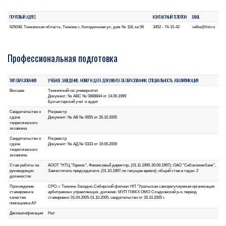
ПОЧТОВЫЙ АДРЕС
КОНТАКТНЫЙ ТЕЛЕФОН
EMAIL
625048, Тюменская область, Тюмень г, Холодильная ул, дом № 118, кв.56
3452 - 74-15-42
velke@list.ru
Профессиональная подготовка
ТИП ОБРАЗОВАНИЯ
УЧЕБНОЕ ЗАВЕДЕНИЕ, НОМЕР И ДАТА ДОКУМЕНТА ОБ ОБРАЗОВАНИИ, СПЕЦИАЛЬНОСТЬ, КВАЛИФИКАЦИЯ
Высшее
Тюменский гос.университет
Документ: № АВС № 0888844 от 14.06.1999
Бухгалтерский учет и аудит
Свидетельство о
Росреестр
сдаче
Документ: № АВ № 0655 от 26.10.2005
теоретического
экзамена
Свидетельство о
Росреестр
сдаче
Документ: № АД № 0333 от 19.06.2009
теоретического
экзамена
Стаж работы на
АООТ "НТЦ "Гермес", Финансовый директор, (01.11.1995-30.09.1997); ОАО "Сибэкономбанк",
руководящих
Заместитель председателя, (01.10.1997-по текущее время); общий стаж в годах: 2
должностях
Прохождение
СРО: г. Тюмень Западно-Сибирский филиал НП "Уральская саморегулиуемая организация
стажировки в
арбитражных управляющих, должник: МУП ПЖКХ ОМО Сладковский р-н, период
качестве
стажировки: 01.04.2005-01.10.2005, свидетельство от 26.10.2005 г.
помощника АУ
Дисквалификация
Нет