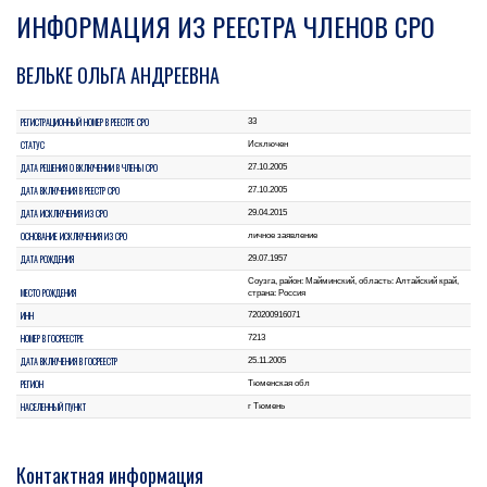
ИНФОРМАЦИЯ ИЗ РЕЕСТРА ЧЛЕНОВ СРО
ВЕЛЬКЕ ОЛЬГА АНДРЕЕВНА
РЕГИСТРАЦИОННЫЙ НОМЕР В РЕЕСТРЕ СРО
33
СТАТУС
Исключен
ДАТА РЕШЕНИЯ О ВКЛЮЧЕНИИ В ЧЛЕНЫ СРО
27.10.2005
ДАТА ВКЛЮЧЕНИЯ В РЕЕСТР СРО
27.10.2005
ДАТА ИСКЛЮЧЕНИЯ ИЗ СРО
29.04.2015
ОСНОВАНИЕ ИСКЛЮЧЕНИЯ ИЗ СРО
личное заявление
ДАТА РОЖДЕНИЯ
29.07.1957
Соузга, район: Майминский, область: Алтайский край,
МЕСТО РОЖДЕНИЯ
страна: Россия
ИНН
720200916071
НОМЕР В ГОСРЕЕСТРЕ
7213
ДАТА ВКЛЮЧЕНИЯ В ГОСРЕЕСТР
25.11.2005
РЕГИОН
Тюменская обл
НАСЕЛЕННЫЙ ПУНКТ
г Тюмень
Контактная информация