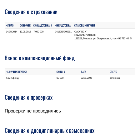
Сведения о страховании
НАЧАЛО
ОКОНЧАНИЕ
СУММА ДОГОВОРА, ₽
НОМЕР ДОГОВОРА
СТРАХОВАЯ КОМПАНИЯ
14.05.2014
13.05.2015
7 000 000
14150Е4000291
ОАО "ВСК"
С№062177 20.06.06
121522, Москва, ул. Островная, 4, тел.495 727-44-44
Взнос в компенсационный фонд
НАЗНАЧЕНИЕ ПЛАТЕЖА
СУММА, ₽
ДАТА
СТАТУС
Комп.фонд
50 000
02.11.2005
Оплачен
Сведения о проверках
Проверки не проводились
Сведения о дисциплинарных взысканиях