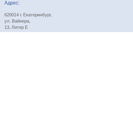
Адрес:
620014 г. Екатеринбург,
ул. Вайнера,
13, Литер Е
Телефоны:
+7 (343) 310-29-71
,
+7 (343) 310-29-72
,
+7 (343) 310-29-73
E-mail:
npursoau@mail.ru
Проезд:
Посмотреть на карте