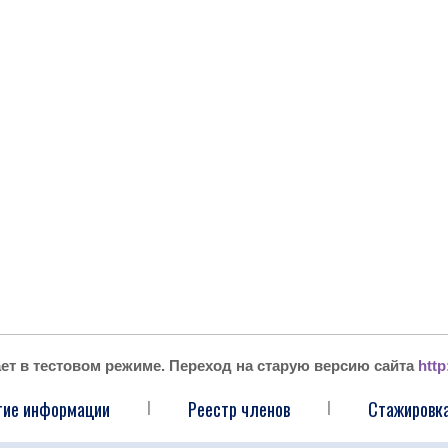
ает в тестовом режиме. Переход на старую версию сайта
http
тие информации
Реестр членов
Стажировка
|
|