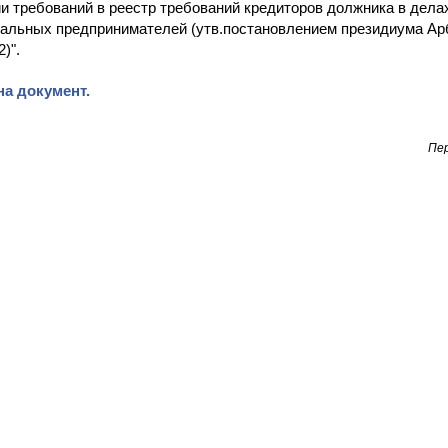
и требований в реестр требований кредиторов должника в делах
альных предпринимателей (утв.постановлением президиума Арб
2)".
а документ.
Пер