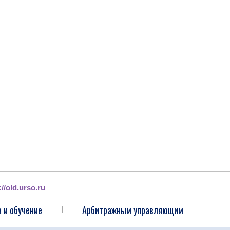
://old.urso.ru
 и обучение
Арбитражным управляющим
|