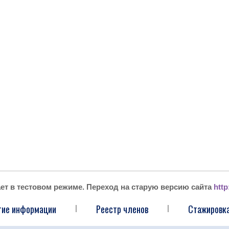
ает в тестовом режиме. Переход на старую версию сайта
http
тие информации
Реестр членов
Стажировка
|
|