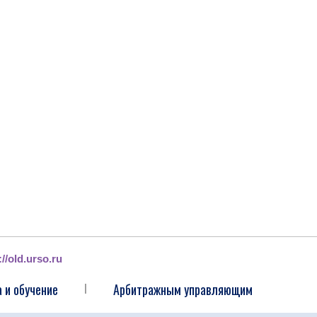
://old.urso.ru
 и обучение
Арбитражным управляющим
|