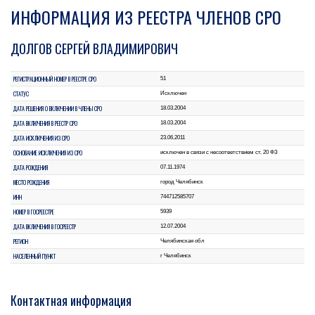
ИНФОРМАЦИЯ ИЗ РЕЕСТРА ЧЛЕНОВ СРО
ДОЛГОВ СЕРГЕЙ ВЛАДИМИРОВИЧ
РЕГИСТРАЦИОННЫЙ НОМЕР В РЕЕСТРЕ СРО
51
СТАТУС
Исключен
ДАТА РЕШЕНИЯ О ВКЛЮЧЕНИИ В ЧЛЕНЫ СРО
18.03.2004
ДАТА ВКЛЮЧЕНИЯ В РЕЕСТР СРО
18.03.2004
ДАТА ИСКЛЮЧЕНИЯ ИЗ СРО
23.06.2011
ОСНОВАНИЕ ИСКЛЮЧЕНИЯ ИЗ СРО
исключен в связи с несоответствием ст. 20 ФЗ
ДАТА РОЖДЕНИЯ
07.11.1974
МЕСТО РОЖДЕНИЯ
город Челябинск
ИНН
744712585707
НОМЕР В ГОСРЕЕСТРЕ
5939
ДАТА ВКЛЮЧЕНИЯ В ГОСРЕЕСТР
12.07.2004
РЕГИОН
Челябинская обл
НАСЕЛЕННЫЙ ПУНКТ
г Челябинск
Контактная информация