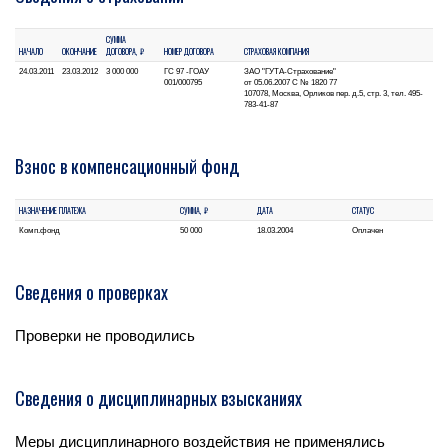
СУММА
НАЧАЛО
ОКОНЧАНИЕ
ДОГОВОРА, ₽
НОМЕР ДОГОВОРА
СТРАХОВАЯ КОМПАНИЯ
24.03.2011
23.03.2012
3 000 000
ГС 97 -ГОАУ
ЗАО "ГУТА-Страхование"
001/000795
от 05.06.2007 С № 1820 77
107078, Москва, Орликов пер. д.5, стр. 3, тел. 495-
783-41-87
Взнос в компенсационный фонд
НАЗНАЧЕНИЕ ПЛАТЕЖА
СУММА, ₽
ДАТА
СТАТУС
Комп.фонд
50 000
18.03.2004
Оплачен
Сведения о проверках
Проверки не проводились
Сведения о дисциплинарных взысканиях
Меры дисциплинарного воздействия не применялись