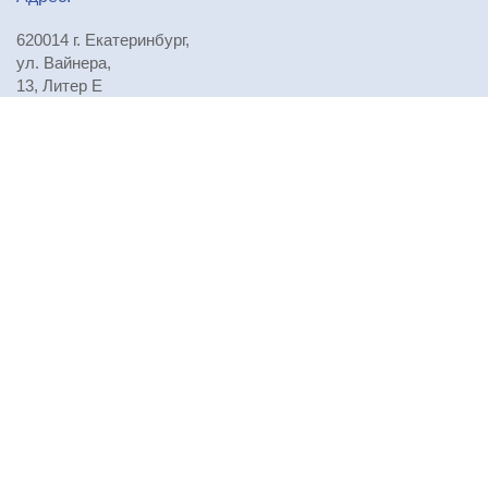
620014 г. Екатеринбург,
ул. Вайнера,
13, Литер Е
Телефоны:
+7 (343) 310-29-71
,
+7 (343) 310-29-72
,
+7 (343) 310-29-73
E-mail:
npursoau@mail.ru
Проезд:
Посмотреть на карте