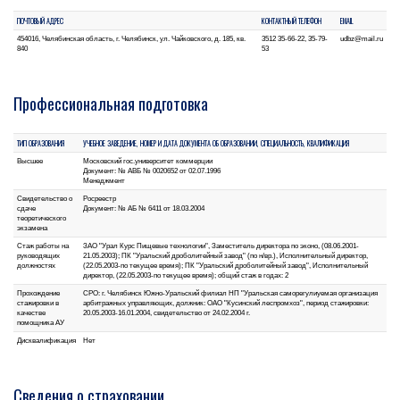
ПОЧТОВЫЙ АДРЕС
КОНТАКТНЫЙ ТЕЛЕФОН
EMAIL
454016, Челябинская область, г. Челябинск, ул. Чайковского, д. 185, кв.
3512 35-66-22, 35-79-
udbz@mail.ru
840
53
Профессиональная подготовка
ТИП ОБРАЗОВАНИЯ
УЧЕБНОЕ ЗАВЕДЕНИЕ, НОМЕР И ДАТА ДОКУМЕНТА ОБ ОБРАЗОВАНИИ, СПЕЦИАЛЬНОСТЬ, КВАЛИФИКАЦИЯ
Высшее
Московский гос.университет коммерции
Документ: № АВБ № 0020652 от 02.07.1996
Менеджмент
Свидетельство о
Росреестр
сдаче
Документ: № АБ № 6411 от 18.03.2004
теоретического
экзамена
Стаж работы на
ЗАО "Урал Курс Пищевые технологии", Заместитель директора по эконо, (08.06.2001-
руководящих
21.05.2003); ПК "Уральский дроболитейный завод" (по н/вр.), Исполнительный директор,
должностях
(22.05.2003-по текущее время); ПК "Уральский дроболитейный завод", Исполнительный
директор, (22.05.2003-по текущее время); общий стаж в годах: 2
Прохождение
СРО: г. Челябинск Южно-Уральский филиал НП "Уральская саморегулиуемая организация
стажировки в
арбитражных управляющих, должник: ОАО "Кусинский леспромхоз", период стажировки:
качестве
20.05.2003-16.01.2004, свидетельство от 24.02.2004 г.
помощника АУ
Дисквалификация
Нет
Сведения о страховании